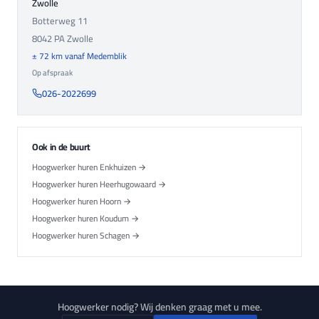
Zwolle
Botterweg 11
8042 PA
Zwolle
± 72 km vanaf Medemblik
Op afspraak
026-2022699
Ook in de buurt
Hoogwerker huren Enkhuizen →
Hoogwerker huren Heerhugowaard →
Hoogwerker huren Hoorn →
Hoogwerker huren Koudum →
Hoogwerker huren Schagen →
Hoogwerker nodig? Wij denken graag met u mee.