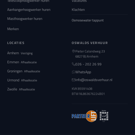
Telescoophoogwerker huren
Vacatures
Aanhangerhoogwerker huren
Klachten
Masthoogwerker huren
Osmosewater tappunt
Merken
LOCATIES
OSWALDS VERHUUR
Pieter Calandweg 23
Arnhem
Vestiging
6827 BJ Arnhem
Emmen
Afhaallocatie
026 - 202 26 99
Groningen
Afhaallocatie
WhatsApp
info@oswaldsverhuur.nl
Urmond
Afhaallocatie
Zwolle
KVK 85591408
Afhaallocatie
BTW
NL863676224B01