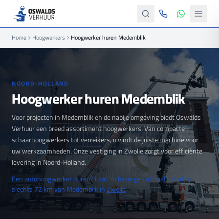
Home
Hoogwerkers
Hoogwerker huren Medemblik
NOORD-HOLLAND
Hoogwerker huren Medemblik
Voor projecten in Medemblik en de nabije omgeving biedt Oswalds
Verhuur een breed assortiment hoogwerkers. Van compacte
schaarhoogwerkers tot verreikers, u vindt de juiste machine voor
uw werkzaamheden. Onze vestiging in Zwolle zorgt voor efficiënte
levering in Noord-Holland.
Een autohoogwerker huren? Laat 'm bezorgen of haal het af op
slechts 72 km van Medemblik in
Zwolle