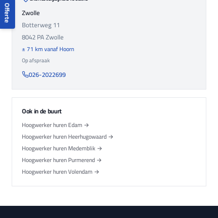
Offerte
Zwolle
Botterweg 11
8042 PA
Zwolle
± 71 km vanaf Hoorn
Op afspraak
026-2022699
Ook in de buurt
Hoogwerker huren Edam →
Hoogwerker huren Heerhugowaard →
Hoogwerker huren Medemblik →
Hoogwerker huren Purmerend →
Hoogwerker huren Volendam →