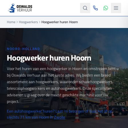
Home
Hoogwerkers
Hoogwerker huren Hoorn
NOORD-HOLLAND
Hoogwerker huren Hoorn
Voor het huren van een hoogwerker in Hoorn en omstreken bent u
bij Oswalds Verhuur aan het juiste adres. Wij bieden een breed
assortiment aan hoogwerkers, waaronder schaarhoogwerkers,
telescoophoogwerkers en autohoogwerkers. Onze specialisten
adviseren u graag over de meest geschikte machine voor uw
project.
Een autohoogwerker huren? Laat 'm bezorgen of haal het af op
slechts 71 km van Hoorn in
Zwolle