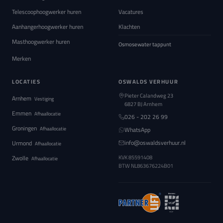
Telescoophoogwerker huren
Vacatures
Aanhangerhoogwerker huren
Klachten
Masthoogwerker huren
Osmosewater tappunt
Merken
LOCATIES
OSWALDS VERHUUR
Pieter Calandweg 23
Arnhem
Vestiging
6827 BJ Arnhem
Emmen
Afhaallocatie
026 - 202 26 99
Groningen
Afhaallocatie
WhatsApp
info@oswaldsverhuur.nl
Urmond
Afhaallocatie
Zwolle
KVK 85591408
Afhaallocatie
BTW
NL863676224B01