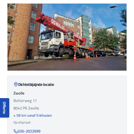
Dichtstbijzijnde locatie
Zwolle
Botterweg 11
Offerte
8042 PA
Zwolle
± 58 km vanaf Enkhuizen
Op afspraak
026-2022699