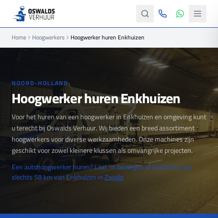
Home
Hoogwerkers
Hoogwerker huren Enkhuizen
NOORD-HOLLAND
Hoogwerker huren Enkhuizen
Voor het huren van een hoogwerker in Enkhuizen en omgeving kunt
u terecht bij Oswalds Verhuur. Wij bieden een breed assortiment
hoogwerkers voor diverse werkzaamheden. Onze machines zijn
geschikt voor zowel kleinere klussen als omvangrijke projecten.
Een autohoogwerker huren? Laat 'm bezorgen of haal het af op
slechts 58 km van Enkhuizen in
Zwolle