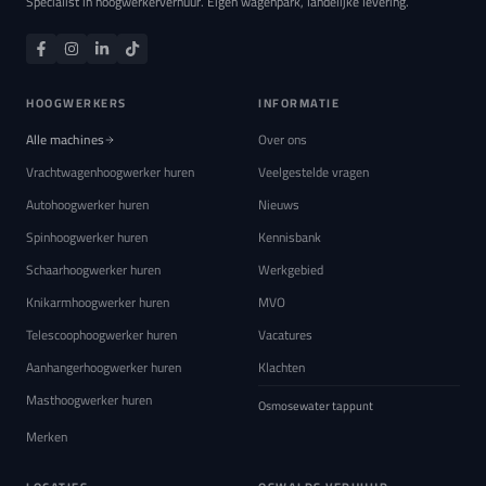
Specialist in hoogwerkerverhuur. Eigen wagenpark, landelijke levering.
HOOGWERKERS
INFORMATIE
Alle machines
Over ons
Vrachtwagenhoogwerker huren
Veelgestelde vragen
Autohoogwerker huren
Nieuws
Spinhoogwerker huren
Kennisbank
Schaarhoogwerker huren
Werkgebied
Knikarmhoogwerker huren
MVO
Telescoophoogwerker huren
Vacatures
Aanhangerhoogwerker huren
Klachten
Masthoogwerker huren
Osmosewater tappunt
Merken