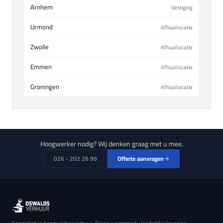
Arnhem
Vestiging
Urmond
Afhaallocatie
Zwolle
Afhaallocatie
Emmen
Afhaallocatie
Groningen
Afhaallocatie
Hoogwerker nodig? Wij denken graag met u mee.
026 - 202 26 99
Offerte aanvragen