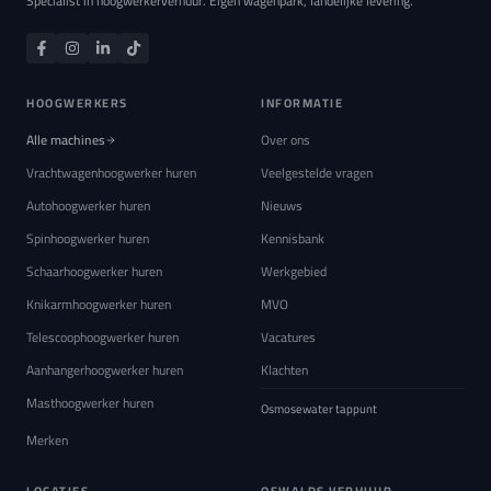
Specialist in hoogwerkerverhuur. Eigen wagenpark, landelijke levering.
HOOGWERKERS
INFORMATIE
Alle machines
Over ons
Vrachtwagenhoogwerker huren
Veelgestelde vragen
Autohoogwerker huren
Nieuws
Spinhoogwerker huren
Kennisbank
Schaarhoogwerker huren
Werkgebied
Knikarmhoogwerker huren
MVO
Telescoophoogwerker huren
Vacatures
Aanhangerhoogwerker huren
Klachten
Masthoogwerker huren
Osmosewater tappunt
Merken