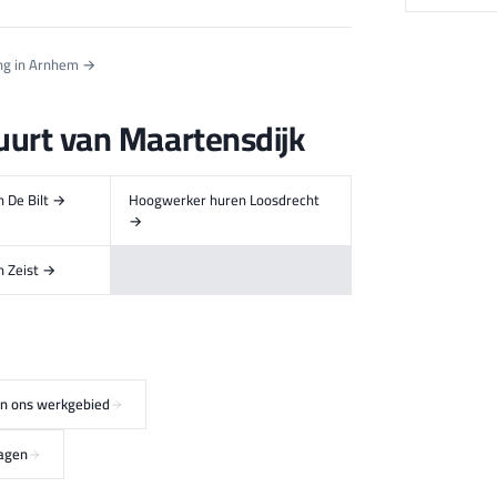
ing in Arnhem →
uurt van Maartensdijk
 De Bilt →
Hoogwerker huren Loosdrecht
→
 Zeist →
 in ons werkgebied
ragen