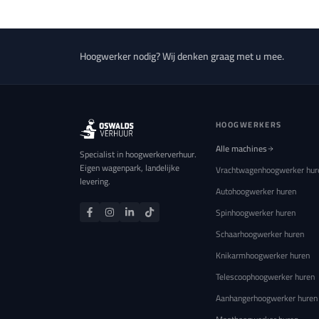
Hoogwerker nodig? Wij denken graag met u mee.
HOOGWERKERS
Alle machines
Specialist in hoogwerkerverhuur.
Eigen wagenpark, landelijke
Vrachtwagenhoogwerker hur
levering.
Autohoogwerker huren
Spinhoogwerker huren
Schaarhoogwerker huren
Knikarmhoogwerker huren
Telescoophoogwerker huren
Aanhangerhoogwerker huren