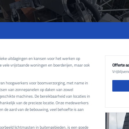
ifieke uitdagingen en kansen voor het werken op
Offerte 
 vele vrijstaande woningen en boerderijen, maar ook
Vrijblijve
van hoogwerkers voor boomverzorging, met name in
atsen van zonnepanelen op daken van zowel
geschikte machines. De bereikbaarheid van locaties in
ankelijk van de precieze locatie. Onze medewerkers
en de aard van de bebouwing, veel behoefte is aan
orbeeld lichtmasten in buitengebieden, is een goede