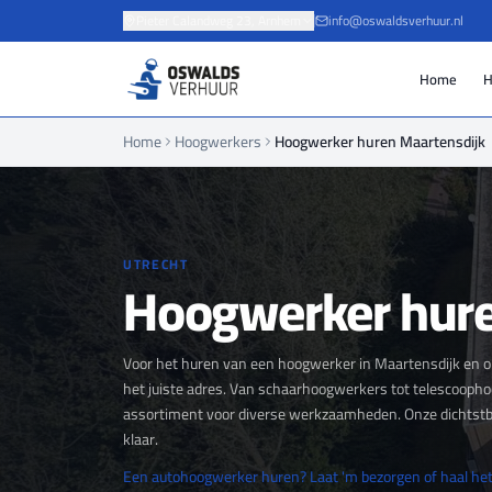
Pieter Calandweg 23, Arnhem
info@oswaldsverhuur.nl
Home
H
Home
Hoogwerkers
Hoogwerker huren Maartensdijk
UTRECHT
Hoogwerker hure
Voor het huren van een hoogwerker in Maartensdijk en o
het juiste adres. Van schaarhoogwerkers tot telescoopho
assortiment voor diverse werkzaamheden. Onze dichtstbij
klaar.
Een autohoogwerker huren? Laat 'm bezorgen of haal het