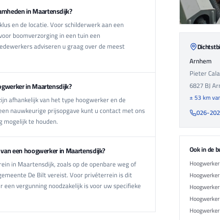
amheden in Maartensdijk?
lus en de locatie. Voor schilderwerk aan een
voor boomverzorging in een tuin een
medewerkers adviseren u graag over de meest
Dichtstbi
Arnhem
Pieter Cal
6827 BJ
Ar
ogwerker in Maartensdijk?
± 53 km van
jn afhankelijk van het type hoogwerker en de
 een nauwkeurige prijsopgave kunt u contact met ons
026-20
 mogelijk te houden.
Ook in de b
n van een hoogwerker in Maartensdijk?
Hoogwerker 
ein in Maartensdijk, zoals op de openbare weg of
emeente De Bilt vereist. Voor privéterrein is dit
Hoogwerker 
er een vergunning noodzakelijk is voor uw specifieke
Hoogwerker 
Hoogwerker 
Hoogwerker 