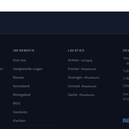
INFORMATIE
LOCATIES
OS
P
Over ons
Arnhem
Vestiging
6
en
Veelgestelde vragen
Emmen
Afhaallocatie
0
Nieuws
Groningen
Afhaallocatie
W
i
Kennisbank
Urmond
Afhaallocatie
Werkgebied
Zwolle
KVK
Afhaallocatie
BT
MVO
Vacatures
Klachten