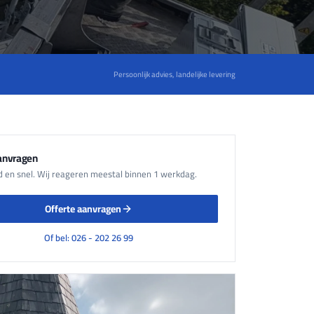
Persoonlijk advies, landelijke levering
aanvragen
nd en snel. Wij reageren meestal binnen 1 werkdag.
Offerte aanvragen
Of bel: 026 - 202 26 99