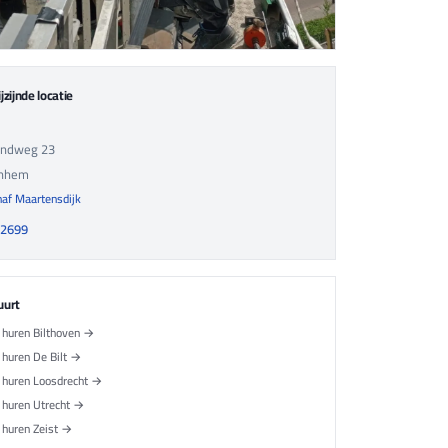
jzijnde locatie
andweg 23
nhem
af Maartensdijk
22699
uurt
huren Bilthoven →
huren De Bilt →
huren Loosdrecht →
huren Utrecht →
huren Zeist →