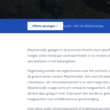
Offerte aanvragen
026 - 202 26 99
WhatsApp
Maartensdijk, gelegen in de provincie Utrecht, kent spec
hoogte. Denk hierbij aan werkzaamheden in en rondom de
aan bedrijven in het buitengebied.
Regelmatig worden we ingeschreven voor het verhuren 
de groene zones rondom Maartensdijk. Ook voor het pla
nieuwbouw- als renovatieprojecten is er veel vraag naar 
Maartensdijk vraagt soms om compacte hoogwerkers, afh
denken daar graag in mee. Daarnaast zien we dat er, gezi
hoogwerkers voor schilderwerk en gevelreiniging.
Voor taken zoals schoorsteenwerk of onderhoud aan bijvo