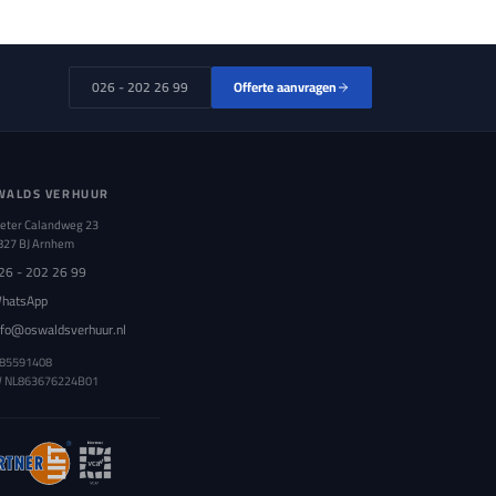
026 - 202 26 99
Offerte aanvragen
WALDS VERHUUR
ieter Calandweg 23
827 BJ Arnhem
26 - 202 26 99
hatsApp
nfo@oswaldsverhuur.nl
 85591408
W
NL863676224B01