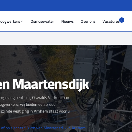
3
oogwerkers
Osmosewater
Nieuws
Over ons
Vacatures
n Maartensdijk
mgeving bent u bij Oswalds Verhuur aan
ogwerkers, wij bieden een breed
zijnde vestiging in Arnhem staat voor u
 af op slechts 53 km van Maartensdijk in
Arnhem