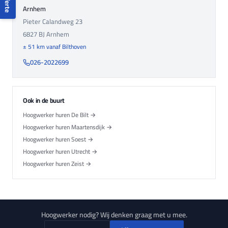
Offerte
Arnhem
Pieter Calandweg 23
6827 BJ
Arnhem
± 51 km vanaf Bilthoven
026-2022699
Ook in de buurt
Hoogwerker huren De Bilt →
Hoogwerker huren Maartensdijk →
Hoogwerker huren Soest →
Hoogwerker huren Utrecht →
Hoogwerker huren Zeist →
Hoogwerker nodig? Wij denken graag met u mee.