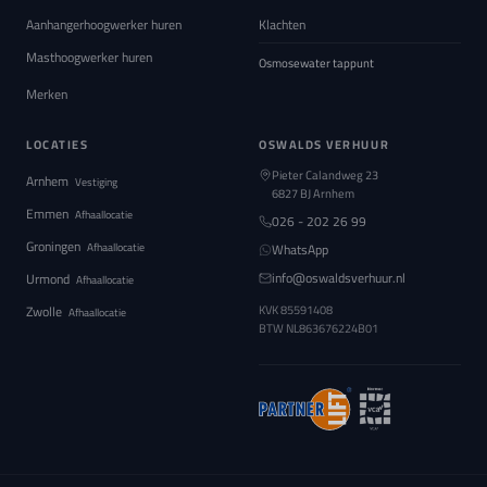
Aanhangerhoogwerker huren
Klachten
Masthoogwerker huren
Osmosewater tappunt
Merken
LOCATIES
OSWALDS VERHUUR
Pieter Calandweg 23
Arnhem
Vestiging
6827 BJ Arnhem
Emmen
Afhaallocatie
026 - 202 26 99
Groningen
Afhaallocatie
WhatsApp
info@oswaldsverhuur.nl
Urmond
Afhaallocatie
Zwolle
KVK 85591408
Afhaallocatie
BTW
NL863676224B01