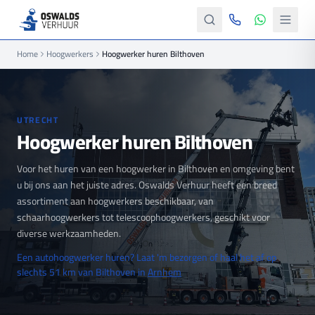
Home
Hoogwerkers
Hoogwerker huren Bilthoven
UTRECHT
Hoogwerker huren Bilthoven
Voor het huren van een hoogwerker in Bilthoven en omgeving bent
u bij ons aan het juiste adres. Oswalds Verhuur heeft een breed
assortiment aan hoogwerkers beschikbaar, van
schaarhoogwerkers tot telescoophoogwerkers, geschikt voor
diverse werkzaamheden.
Een autohoogwerker huren? Laat 'm bezorgen of haal het af op
slechts 51 km van Bilthoven in
Arnhem