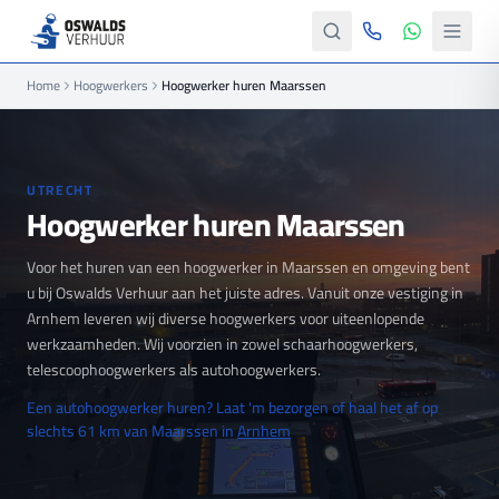
Home
Hoogwerkers
Hoogwerker huren Maarssen
UTRECHT
Hoogwerker huren Maarssen
Voor het huren van een hoogwerker in Maarssen en omgeving bent
u bij Oswalds Verhuur aan het juiste adres. Vanuit onze vestiging in
Arnhem leveren wij diverse hoogwerkers voor uiteenlopende
werkzaamheden. Wij voorzien in zowel schaarhoogwerkers,
telescoophoogwerkers als autohoogwerkers.
Een autohoogwerker huren? Laat 'm bezorgen of haal het af op
slechts 61 km van Maarssen in
Arnhem