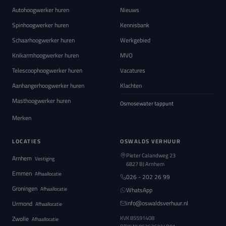
Autohoogwerker huren
Nieuws
Spinhoogwerker huren
Kennisbank
Schaarhoogwerker huren
Werkgebied
Knikarmhoogwerker huren
MVO
Telescoophoogwerker huren
Vacatures
Aanhangerhoogwerker huren
Klachten
Masthoogwerker huren
Osmosewater tappunt
Merken
LOCATIES
OSWALDS VERHUUR
Pieter Calandweg 23
Arnhem
Vestiging
6827 BJ Arnhem
Emmen
Afhaallocatie
026 - 202 26 99
Groningen
Afhaallocatie
WhatsApp
info@oswaldsverhuur.nl
Urmond
Afhaallocatie
Zwolle
KVK 85591408
Afhaallocatie