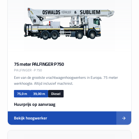
75 meter PALFINGER P750
PALFINGER
· P750
Een van de grootste vrachtwagenhoogwerkers in Europa. 75 meter
werkhoogte. Altijd inclusief machinist.
75,0 m
39,00 m
Diesel
Huurprijs op aanvraag
Bekijk hoogwerker