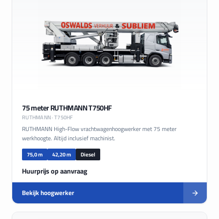
75 meter RUTHMANN T750HF
RUTHMANN
· T750HF
RUTHMANN High-Flow vrachtwagenhoogwerker met 75 meter
werkhoogte. Altijd inclusief machinist.
75,0 m
42,20 m
Diesel
Huurprijs op aanvraag
Bekijk hoogwerker