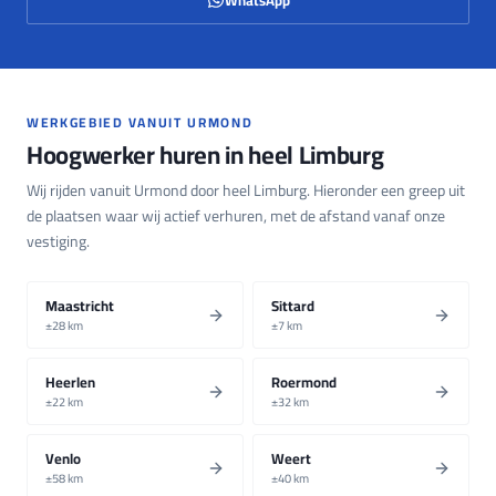
WERKGEBIED VANUIT URMOND
Hoogwerker huren in heel Limburg
Wij rijden vanuit Urmond door heel Limburg. Hieronder een greep uit
de plaatsen waar wij actief verhuren, met de afstand vanaf onze
vestiging.
Maastricht
Sittard
±
28
km
±
7
km
Heerlen
Roermond
±
22
km
±
32
km
Venlo
Weert
±
58
km
±
40
km