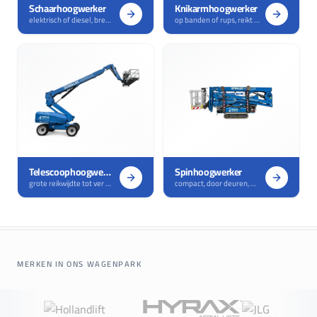
Schaarhoogwerker
Knikarmhoogwerker
elektrisch of diesel, breed werkplatform
op banden of rups, reikt om obstakels
Telescoophoogwerker
Spinhoogwerker
grote reikwijdte tot ver boven het dak
compact, door deuren, op gevoelige vloeren
MERKEN IN ONS WAGENPARK