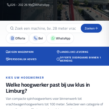
026 - 202 26 99
WhatsApp
Zoeken
Offerte
Bel
WhatsApp
EIGEN WAGENPARK
LANDELIJKE LEVERING
OFFERTE DOORGAANS BINNEN 1
PERSOONLIJK ADVIES
WERKDAG
KIES UW HOOGWERKER
Welke hoogwerker past bij uw klus in
Limburg?
Van compacte spinhoogwerkers voor binnenwerk tot
vrachtwagenhoogwerkers tot 100 meter. Selecteer een categorie of