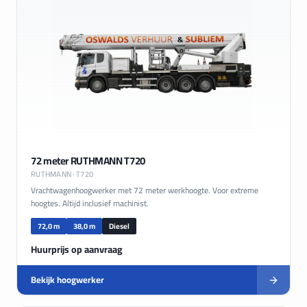
72 meter RUTHMANN T720
RUTHMANN
· T720
Vrachtwagenhoogwerker met 72 meter werkhoogte. Voor extreme
hoogtes. Altijd inclusief machinist.
72,0 m
38,0 m
Diesel
Huurprijs op aanvraag
Bekijk hoogwerker