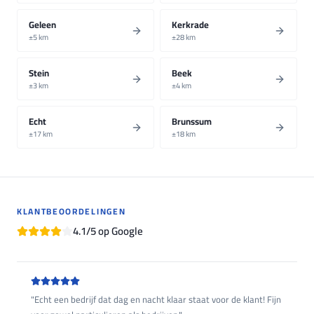
Geleen
Kerkrade
±
5
km
±
28
km
Stein
Beek
±
3
km
±
4
km
Echt
Brunssum
±
17
km
±
18
km
KLANTBEOORDELINGEN
4.1
/5
op Google
"
Echt een bedrijf dat dag en nacht klaar staat voor de klant! Fijn