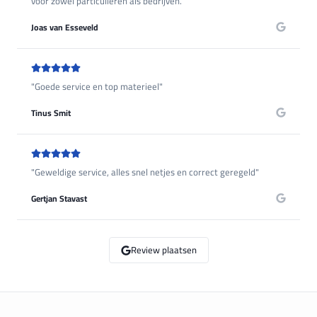
voor zowel particulieren als bedrijven.
"
Joas van Esseveld
"
Goede service en top materieel
"
Tinus Smit
"
Geweldige service, alles snel netjes en correct geregeld
"
Gertjan Stavast
Review plaatsen