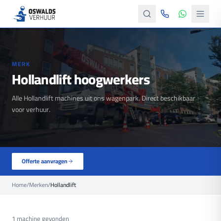
MERK
Hollandlift hoogwerkers
Alle Hollandlift machines uit ons wagenpark. Direct beschikbaar
voor verhuur.
Offerte aanvragen
Home
/
Merken
/
Hollandlift
1
machine
gevonden