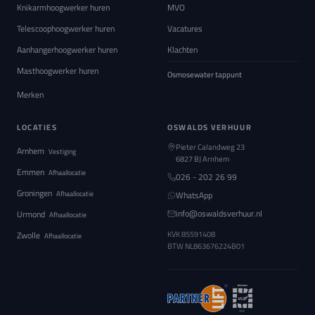
Knikarmhoogwerker huren
MVO
Telescoophoogwerker huren
Vacatures
Aanhangerhoogwerker huren
Klachten
Masthoogwerker huren
Osmosewater tappunt
Merken
LOCATIES
OSWALDS VERHUUR
Pieter Calandweg 23
Arnhem
Vestiging
6827 BJ Arnhem
Emmen
Afhaallocatie
026 - 202 26 99
Groningen
Afhaallocatie
WhatsApp
info@oswaldsverhuur.nl
Urmond
Afhaallocatie
Zwolle
KVK 85591408
Afhaallocatie
BTW
NL863676224B01