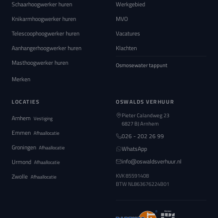
Schaarhoogwerker huren
Werkgebied
Knikarmhoogwerker huren
MVO
Telescoophoogwerker huren
Vacatures
Aanhangerhoogwerker huren
Klachten
Masthoogwerker huren
Osmosewater tappunt
Merken
LOCATIES
OSWALDS VERHUUR
Pieter Calandweg 23
Arnhem
Vestiging
6827 BJ Arnhem
Emmen
Afhaallocatie
026 - 202 26 99
Groningen
Afhaallocatie
WhatsApp
info@oswaldsverhuur.nl
Urmond
Afhaallocatie
Zwolle
KVK 85591408
Afhaallocatie
BTW
NL863676224B01