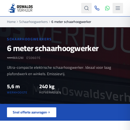
Home
Schaarhoogwerkers
6 meter schaarhoogwerker
SCHAARHOOGWERKERS
6 meter schaarhoogwerker
MAGNI
ES0607E
Ultra-compacte elektrische schaarhoogwerker. Ideaal voor laag
plafondwerk en winkels. Emissievrij.
5,6 m
240 kg
WERKHOOGTE
HEFVERMOGEN
Snel offerte aanvragen