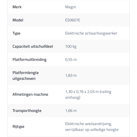
Merk
Magni
Model
ES0607E
Type
Elektrische schaarhoogwerker
Capaciteit uitschuifdeel
100 kg
Platformuitbreiding
0,55 m
Platformlengte
1,83 m
uitgeschoven
1,30 x 0,76 x 2,03 m (railing
Afmetingen machine
omhoog)
Transporthoogte
1,66 m
Elektrische wielaandrijving,
Rijtype
verrijdbaar op volledige hoogte