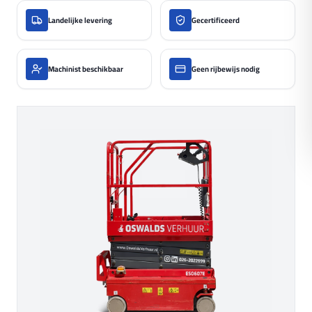
Landelijke levering
Gecertificeerd
Machinist beschikbaar
Geen rijbewijs nodig