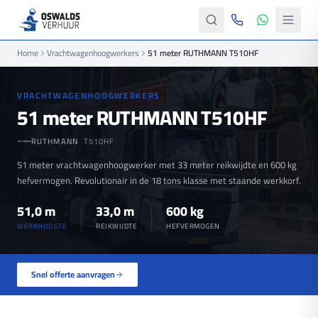
Home
Vrachtwagenhoogwerkers
51 meter RUTHMANN T510HF
VRACHTWAGENHOOGWERKERS
51 meter RUTHMANN T510HF
RUTHMANN
T510HF
51 meter vrachtwagenhoogwerker met 33 meter reikwijdte en 600 kg
hefvermogen. Revolutionair in de 18 tons klasse met staande werkkorf.
51,0 m
33,0 m
600 kg
WERKHOOGTE
REIKWIJDTE
HEFVERMOGEN
Snel offerte aanvragen