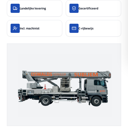
Landelijke levering
Gecertificeerd
Incl. machinist
C-rijbewijs