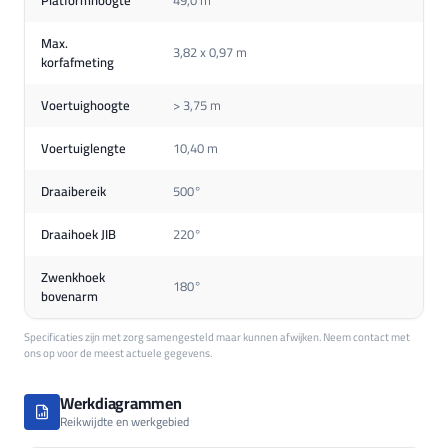
Max.
3,82 x 0,97 m
korfafmeting
Voertuighoogte
> 3,75 m
Voertuiglengte
10,40 m
Draaibereik
500°
Draaihoek JIB
220°
Zwenkhoek
180°
bovenarm
Specificaties zijn met zorg samengesteld maar kunnen afwijken. Neem contact met
ons op voor de meest actuele gegevens.
Werkdiagrammen
Reikwijdte en werkgebied