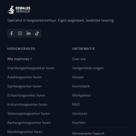
Specialist in hoogwerkerverhuur. Eigen wagenpark, landelijke levering.
HOOGWERKERS
INFORMATIE
Alle machines
Over ons
Vrachtwagenhoogwerker huren
Veelgestelde vragen
Autohoogwerker huren
Nieuws
Spinhoogwerker huren
Kennisbank
Schaarhoogwerker huren
Werkgebied
Knikarmhoogwerker huren
MVO
Telescoophoogwerker huren
Vacatures
Aanhangerhoogwerker huren
Klachten
Masthoogwerker huren
Osmosewater tappunt