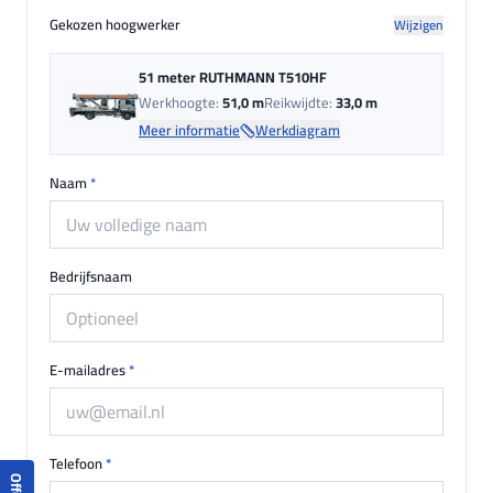
Gekozen hoogwerker
Wijzigen
51 meter RUTHMANN T510HF
Werkhoogte:
51,0 m
Reikwijdte:
33,0 m
Meer informatie
Werkdiagram
Naam
*
Bedrijfsnaam
E-mailadres
*
Telefoon
*