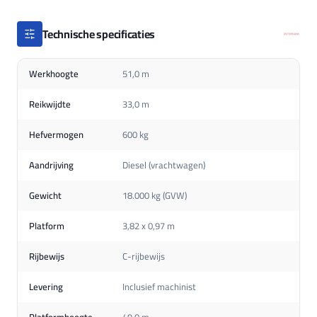
Technische specificaties
Werkhoogte
51,0 m
Reikwijdte
33,0 m
Hefvermogen
600 kg
Aandrijving
Diesel (vrachtwagen)
Gewicht
18.000 kg (GVW)
Platform
3,82 x 0,97 m
Rijbewijs
C-rijbewijs
Levering
Inclusief machinist
Platformhoogte
49,0 m