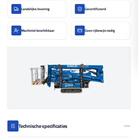
Landelijke levering
Gecertificeerd
Machinist beschikbaar
Geen rijbewijs nodig
Technische specificaties