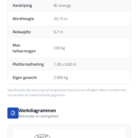
Aandrijving
Bi-energy
Werkhoogte
20,15 m
Reikwijdte
9,7 m
Max.
230 kg
hefvermogen
Platformafmeting
1,30 x 0,60 m
Eigen gewicht
2.900 kg
Specificaties zijn met zorg samengesteld maar kunnen afwijken. Neem contact met
ons op voor de meest actuele gegevens.
Werkdiagrammen
Reikwijdte en werkgebied