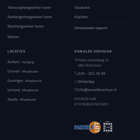
Telescoophoogwerker huren
Vacatures
Aanhangerhoogwerker huren
Klachten
Masthoogwerker huren
Osmosewater tappunt
Merken
LOCATIES
OSWALDS VERHUUR
Pieter Calandweg 23
Arnhem
Vestiging
6827 BJ Arnhem
Emmen
Afhaallocatie
026 - 202 26 99
Groningen
Afhaallocatie
WhatsApp
info@oswaldsverhuur.nl
Urmond
Afhaallocatie
Zwolle
KVK 85591408
Afhaallocatie
BTW
NL863676224B01