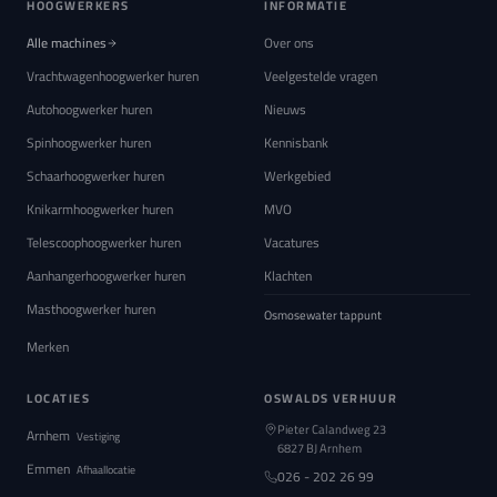
HOOGWERKERS
INFORMATIE
Alle machines
Over ons
Vrachtwagenhoogwerker huren
Veelgestelde vragen
Autohoogwerker huren
Nieuws
Spinhoogwerker huren
Kennisbank
Schaarhoogwerker huren
Werkgebied
Knikarmhoogwerker huren
MVO
Telescoophoogwerker huren
Vacatures
Aanhangerhoogwerker huren
Klachten
Masthoogwerker huren
Osmosewater tappunt
Merken
LOCATIES
OSWALDS VERHUUR
Pieter Calandweg 23
Arnhem
Vestiging
6827 BJ Arnhem
Emmen
Afhaallocatie
026 - 202 26 99