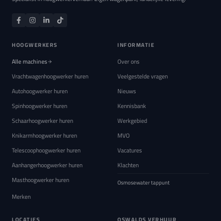
HOOGWERKERS
INFORMATIE
Alle machines
Over ons
Vrachtwagenhoogwerker huren
Veelgestelde vragen
Autohoogwerker huren
Nieuws
Spinhoogwerker huren
Kennisbank
Schaarhoogwerker huren
Werkgebied
Knikarmhoogwerker huren
MVO
Telescoophoogwerker huren
Vacatures
Aanhangerhoogwerker huren
Klachten
Masthoogwerker huren
Osmosewater tappunt
Merken
LOCATIES
OSWALDS VERHUUR