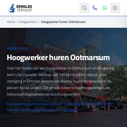
Home
Hoogwerkers
Hoogwerker huren Ootmarsum
OVERIJSSEL
Hoogwerker huren Ootmarsum
Voor het huren van een hoogwerker in Ootmarsum en omgeving
bent u bij Oswalds Verhuur aan het juiste adres. Vanuit onze
vestiging in Emmen leveren we diverse types hoogwerkers die
passen bij uw project. Dit omvat zowel schaarhoogwerkers als
telescoophoogwerkers en autohoogwerkers.
Een autohoogwerker huren? Laat 'm bezorgen of haal het af op
slechts 42 km van Ootmarsum in
Emmen