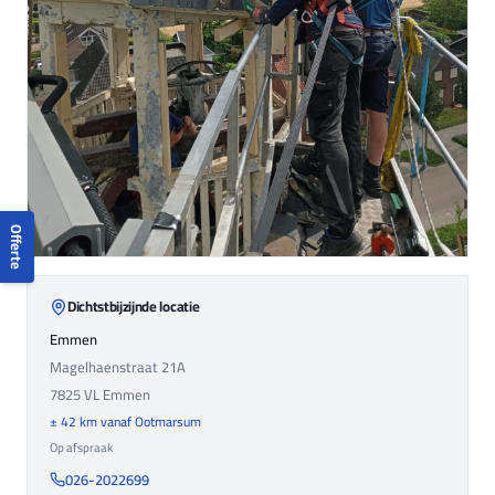
Offerte
Dichtstbijzijnde locatie
Emmen
Magelhaenstraat 21A
7825 VL
Emmen
± 42 km vanaf Ootmarsum
Op afspraak
026-2022699