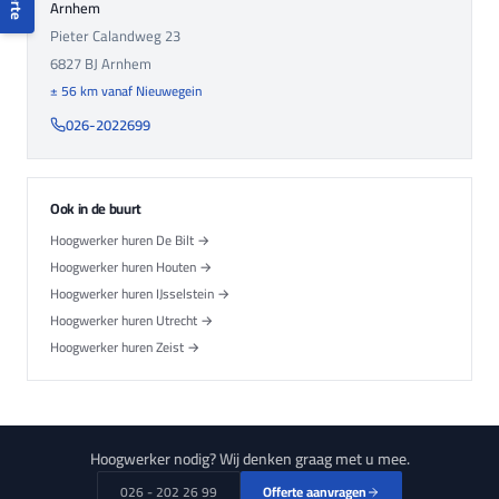
Arnhem
Pieter Calandweg 23
6827 BJ
Arnhem
± 56 km vanaf Nieuwegein
026-2022699
Ook in de buurt
Hoogwerker huren De Bilt →
Hoogwerker huren Houten →
Hoogwerker huren IJsselstein →
Hoogwerker huren Utrecht →
Hoogwerker huren Zeist →
Hoogwerker nodig? Wij denken graag met u mee.
026 - 202 26 99
Offerte aanvragen