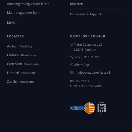
Aanhangerhoogwerker huren
Klachten
Masthoogwerker huren
Osmosewater tappunt
Merken
LOCATIES
OSWALDS VERHUUR
Pieter Calandweg 23
Arnhem
Vestiging
6827 BJ Arnhem
Emmen
Afhaallocatie
026 - 202 26 99
Groningen
Afhaallocatie
WhatsApp
info@oswaldsverhuur.nl
Urmond
Afhaallocatie
Zwolle
KVK 85591408
Afhaallocatie
BTW
NL863676224B01