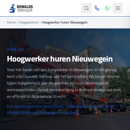
Home
Hoogwerkers
Hoogwerker huren Nieuwegein
UTRECHT
Hoogwerker huren Nieuwegein
Voor het huren van een hoogwerker in Nieuwegein en omgeving
bent u bij Oswalds Verhuur aan het juiste adres. Wij bieden diverse
typen hoogwerkers aan die geschikt zijn voor uiteenlopende
werkzaamheden. Vanuit onze vestiging in Arnhem leveren wij snel
en efficiënt in de provincie Utrecht.
Een autohoogwerker huren? Laat 'm bezorgen of haal het af op
slechts 56 km van Nieuwegein in
Arnhem