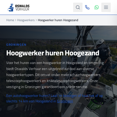
Home
Hoogwerkers
Hoogwerker huren Hoogezand
GRONINGEN
Hoogwerker huren Hoogezand
Voor het huren van een hoogwerker in Hoogezand en omgeving
biedt Oswalds Verhuur een uitgebreid aanbod aan diverse
hoogwerkertypen. Dit omvat onder meer schaarhoogwerkers,
telescoophoogwerkers en kniktelescoophoogwerkers. Onze
vestiging in Groningen garandeert een snelle service.
Een autohoogwerker huren? Laat 'm bezorgen of haal het af op
slechts 14 km van Hoogezand in
Groningen