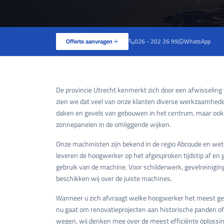
Offerte aanvragen
026 - 202 26 99
WhatsApp
De provincie Utrecht kenmerkt zich door een afwisseling v
zien we dat veel van onze klanten diverse werkzaamhed
daken en gevels van gebouwen in het centrum, maar oo
zonnepanelen in de omliggende wijken.
Onze machinisten zijn bekend in de regio Abcoude en we
leveren de hoogwerker op het afgesproken tijdstip af en 
gebruik van de machine. Voor schilderwerk, gevelreinigi
beschikken wij over de juiste machines.
Wanneer u zich afvraagt welke hoogwerker het meest gesch
nu gaat om renovatieprojecten aan historische panden of
wegen, wij denken mee over de meest efficiënte oplossin