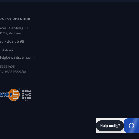
WALDS VERHUUR
ieter Calandweg 23
827 BJ Arnhem
26 - 202 26 99
hatsApp
nfo@oswaldsverhuur.nl
 85591408
W
NL863676224B01
Hulp nodig?