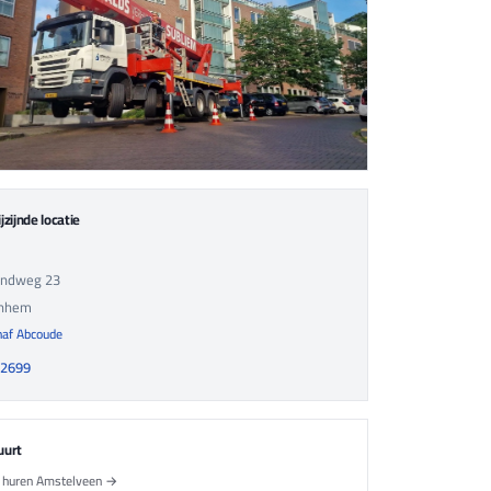
jzijnde locatie
andweg 23
nhem
naf Abcoude
22699
uurt
 huren Amstelveen →