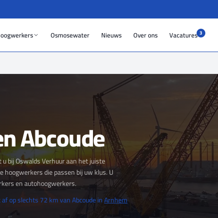
3
oogwerkers
Osmosewater
Nieuws
Over ons
Vacatures
en Abcoude
u bij Oswalds Verhuur aan het juiste
se hoogwerkers die passen bij uw klus. U
rkers en autohoogwerkers.
 af op slechts 72 km van Abcoude in
Arnhem