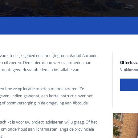
an stedelijk gebied en landelijk groen. Vanuit Abcoude
Offerte 
en uitvoeren. Denk hierbij aan werkzaamheden aan
k montagewerkzaamheden en installatie van
Vrijblijve
ten hoe ze op locatie moeten manoeuvreren. Ze
geven, indien gewenst, een korte instructie over het
ng of boomverzorging in de omgeving van Abcoude
ikt is voor uw project, adviseren wij u graag. Of het
 om onderhoud aan lichtmasten langs de provinciale
g.