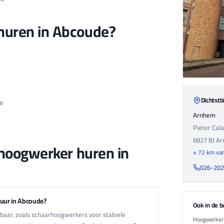
uren in Abcoude?
Dichtstbi
e
Arnhem
Pieter Cal
6827 BJ
Ar
 hoogwerker huren in
± 72 km va
026-20
huur in Abcoude?
Ook in de b
kbaar, zoals schaarhoogwerkers voor stabiele
Hoogwerker