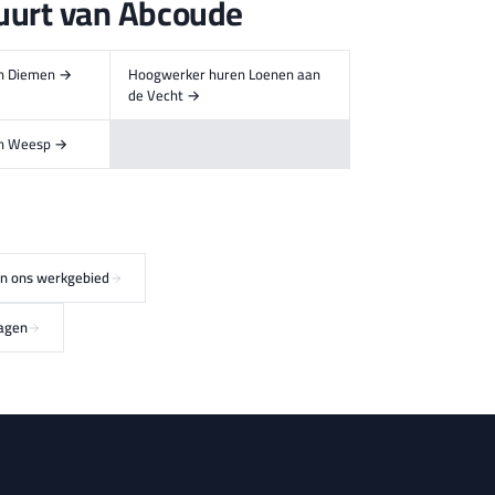
uurt van Abcoude
n Diemen →
Hoogwerker huren Loenen aan
de Vecht →
en Weesp →
 in ons werkgebied
ragen