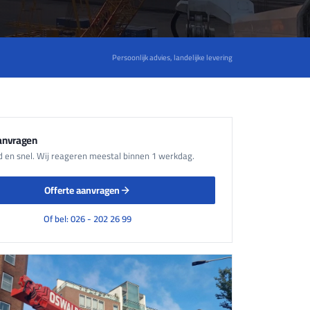
Persoonlijk advies, landelijke levering
aanvragen
nd en snel. Wij reageren meestal binnen 1 werkdag.
Offerte aanvragen
Of bel: 026 - 202 26 99