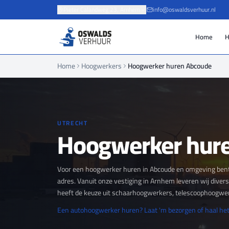
Pieter Calandweg 23, Arnhem
info@oswaldsverhuur.nl
Home
H
Home
Hoogwerkers
Hoogwerker huren Abcoude
UTRECHT
Hoogwerker hur
Voor een hoogwerker huren in Abcoude en omgeving bent 
adres. Vanuit onze vestiging in Arnhem leveren wij diver
heeft de keuze uit schaarhoogwerkers, telescoophoogwe
Een autohoogwerker huren? Laat 'm bezorgen of haal het