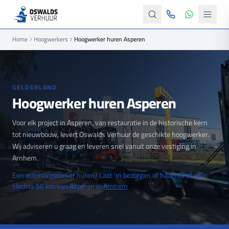
Home
Hoogwerkers
Hoogwerker huren Asperen
GELDERLAND
Hoogwerker huren Asperen
Voor elk project in Asperen, van restauratie in de historische kern
tot nieuwbouw, levert Oswalds Verhuur de geschikte hoogwerker.
Wij adviseren u graag en leveren snel vanuit onze vestiging in
Arnhem.
Een autohoogwerker huren? Laat 'm bezorgen of haal het af op
slechts 56 km van Asperen in
Arnhem