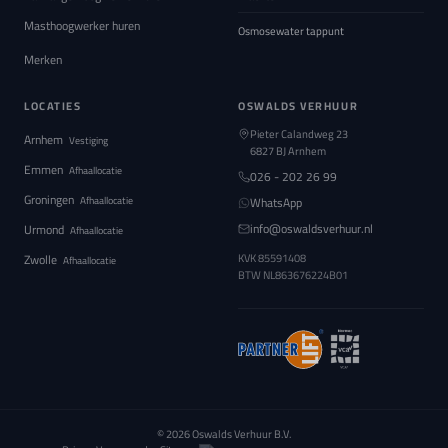
Masthoogwerker huren
Osmosewater tappunt
Merken
LOCATIES
OSWALDS VERHUUR
Pieter Calandweg 23
Arnhem
Vestiging
6827 BJ Arnhem
Emmen
Afhaallocatie
026 - 202 26 99
Groningen
Afhaallocatie
WhatsApp
info@oswaldsverhuur.nl
Urmond
Afhaallocatie
Zwolle
KVK 85591408
Afhaallocatie
BTW
NL863676224B01
© 2026 Oswalds Verhuur B.V.