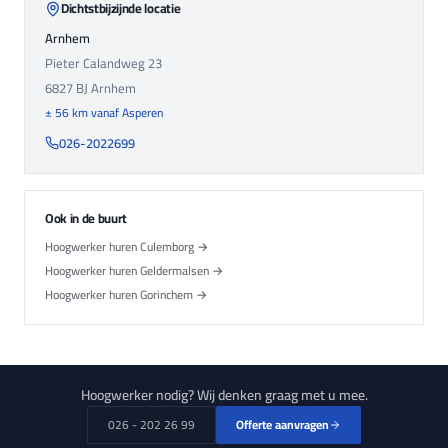
Dichtstbijzijnde locatie
Arnhem
Pieter Calandweg 23
6827 BJ
Arnhem
± 56 km vanaf Asperen
026-2022699
Ook in de buurt
Hoogwerker huren Culemborg →
Hoogwerker huren Geldermalsen →
Hoogwerker huren Gorinchem →
Hoogwerker nodig? Wij denken graag met u mee.
026 - 202 26 99
Offerte aanvragen