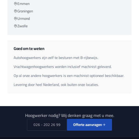
Emmen
Groningen
Urmond
Zwolle
Goed om te weten
Autohoogwerkers zijn zelf te besturen met B-rijbewijs.
Vrachtwagenhoogwerkers worden inclusief machinist geleverd.
Op al onze andere hoogwerkers is een machinist optioneel beschikbaar.
Levering door heel Nederland, ook buiten onze locaties.
Hoogwerker nodig? Wij denken graag met u mee.
026 - 202 26 99
Offerte aanvragen