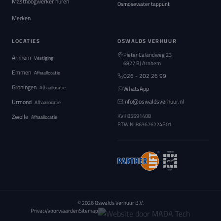
Masthoogwerker huren
Osmosewater tappunt
Merken
LOCATIES
OSWALDS VERHUUR
Pieter Calandweg 23
Arnhem
Vestiging
6827 BJ Arnhem
Emmen
Afhaallocatie
026 - 202 26 99
Groningen
Afhaallocatie
WhatsApp
info@oswaldsverhuur.nl
Urmond
Afhaallocatie
Zwolle
KVK 85591408
Afhaallocatie
BTW
NL863676224B01
© 2026 Oswalds Verhuur B.V.
Privacy
Voorwaarden
Sitemap